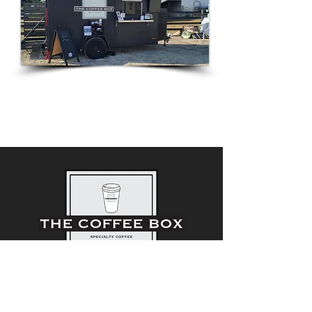
2615 Kuzey Merkez Caddesi
Maryville, IL 62062