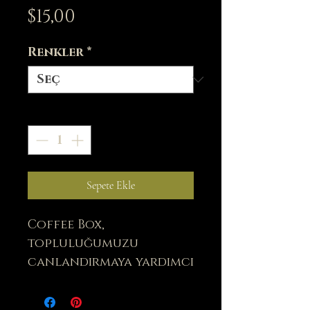
Fiyat
$15,00
Renkler
*
Adet
*
Sepete Ekle
Coffee Box,
topluluğumuzu
canlandırmaya yardımcı
olan diğer küçük
işletmelerin gururlu