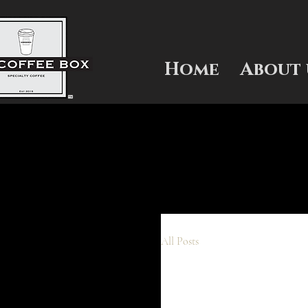
Home
About 
All Posts