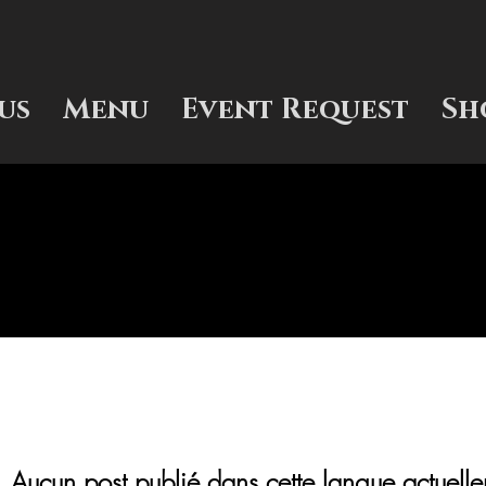
us
Menu
Event Request
Sh
Aucun post publié dans cette langue actuell